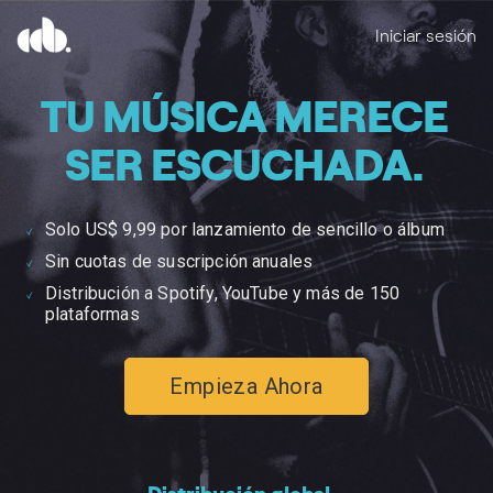
Skip
to
Iniciar sesión
content
TU MÚSICA MERECE
SER ESCUCHADA.
Solo US$ 9,99 por lanzamiento de sencillo o álbum
Sin cuotas de suscripción anuales
Distribución a Spotify, YouTube y más de 150
plataformas
Empieza Ahora
Distribución global –